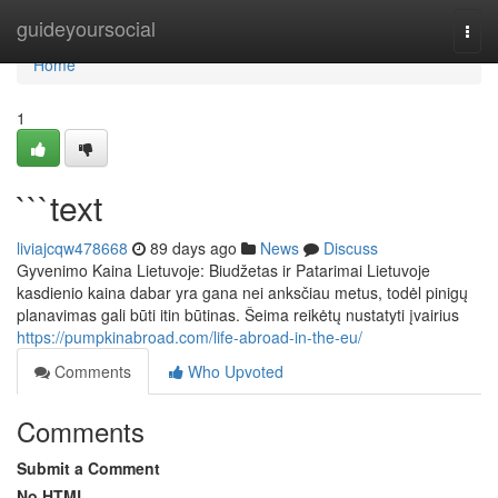
Home
guideyoursocial
Togg
navi
Home
1
```text
liviajcqw478668
89 days ago
News
Discuss
Gyvenimo Kaina Lietuvoje: Biudžetas ir Patarimai Lietuvoje
kasdienio kaina dabar yra gana nei anksčiau metus, todėl pinigų
planavimas gali būti itin būtinas. Šeima reikėtų nustatyti įvairius
https://pumpkinabroad.com/life-abroad-in-the-eu/
Comments
Who Upvoted
Comments
Submit a Comment
No HTML