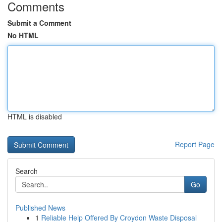
Comments
Submit a Comment
No HTML
HTML is disabled
Report Page
Search
Go
Published News
1
Reliable Help Offered By Croydon Waste Disposal