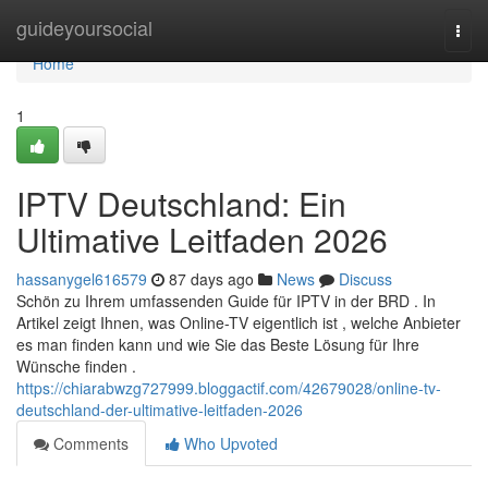
Home
guideyoursocial
Togg
navi
Home
1
IPTV Deutschland: Ein
Ultimative Leitfaden 2026
hassanygel616579
87 days ago
News
Discuss
Schön zu Ihrem umfassenden Guide für IPTV in der BRD . In
Artikel zeigt Ihnen, was Online-TV eigentlich ist , welche Anbieter
es man finden kann und wie Sie das Beste Lösung für Ihre
Wünsche finden .
https://chiarabwzg727999.bloggactif.com/42679028/online-tv-
deutschland-der-ultimative-leitfaden-2026
Comments
Who Upvoted