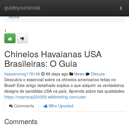
Home
guideyoursocial
Togg
navi
Home
1
Chinelos Havaianas USA
Brasileiras: O Guia
hassancnvg178148
88 days ago
News
Discuss
Descubra o essencial sobre os chinelos americanos feitas no
Brasil! Este artigo detalhado explica o que adquirir os verdadeiros
designs de sandálias USA na país. Aprenda sobre tais qualidades
https://maersoa220355.wikibriefing.com/user
Comments
Who Upvoted
Comments