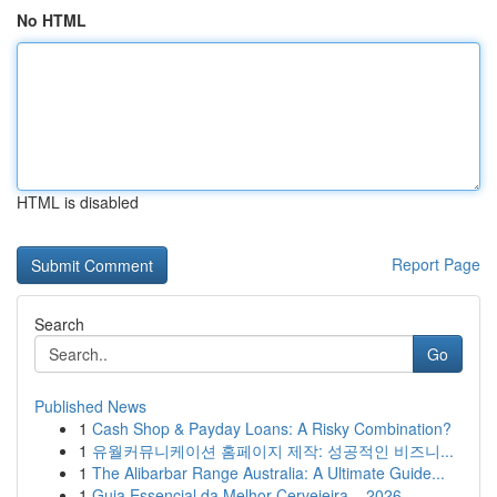
No HTML
HTML is disabled
Report Page
Search
Go
Published News
1
Cash Shop & Payday Loans: A Risky Combination?
1
유월커뮤니케이션 홈페이지 제작: 성공적인 비즈니...
1
The Alibarbar Range Australia: A Ultimate Guide...
1
Guia Essencial da Melhor Cervejeira – 2026