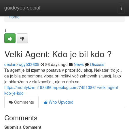
Home
guideyoursocial
Togg
navi
Home
1
Velki Agent: Kdo je bil kdo ?
declanzwgy533609
86 days ago
News
Discuss
Ta agent je bil izjemna postava v prizorišču akcij. Nekateri trdijo ,
da je bila pomembna vloga pri rešitvi več zahtevnih situacij. Iako
je obkrožena z skrivnostjo , njena dela so
https://montykzmh198466.mpeblog.com/74513861/velki-agent-
kdo-je-kdo
Comments
Who Upvoted
Comments
Submit a Comment