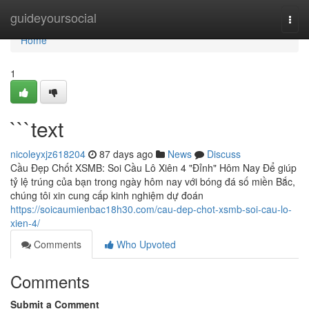
Home
guideyoursocial
Togg
navi
Home
1
```text
nicoleyxjz618204
87 days ago
News
Discuss
Cầu Đẹp Chốt XSMB: Soi Cầu Lô Xiên 4 "Đỉnh" Hôm Nay Để giúp
tỷ lệ trúng của bạn trong ngày hôm nay với bóng đá số miền Bắc,
chúng tôi xin cung cấp kinh nghiệm dự đoán
https://soicaumienbac18h30.com/cau-dep-chot-xsmb-soi-cau-lo-
xien-4/
Comments
Who Upvoted
Comments
Submit a Comment