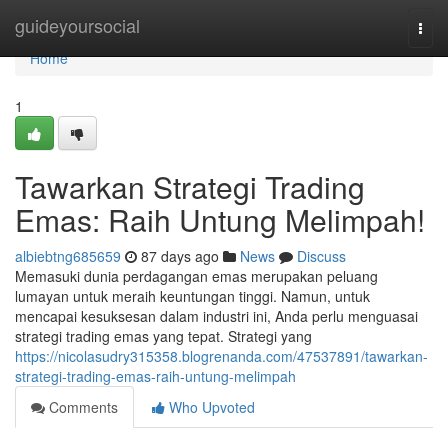
Home
guideyoursocial
Togg
navi
Home
1
Tawarkan Strategi Trading
Emas: Raih Untung Melimpah!
albiebtng685659
87 days ago
News
Discuss
Memasuki dunia perdagangan emas merupakan peluang
lumayan untuk meraih keuntungan tinggi. Namun, untuk
mencapai kesuksesan dalam industri ini, Anda perlu menguasai
strategi trading emas yang tepat. Strategi yang
https://nicolasudry315358.blogrenanda.com/47537891/tawarkan-
strategi-trading-emas-raih-untung-melimpah
Comments
Who Upvoted