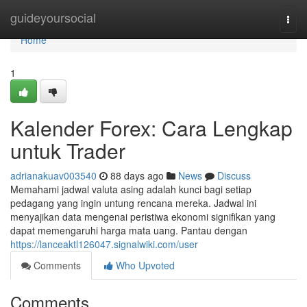
Home
guideyoursocial
Togg
navi
Home
1
Kalender Forex: Cara Lengkap
untuk Trader
adrianakuav003540
88 days ago
News
Discuss
Memahami jadwal valuta asing adalah kunci bagi setiap
pedagang yang ingin untung rencana mereka. Jadwal ini
menyajikan data mengenai peristiwa ekonomi signifikan yang
dapat memengaruhi harga mata uang. Pantau dengan
https://lanceaktl126047.signalwiki.com/user
Comments
Who Upvoted
Comments