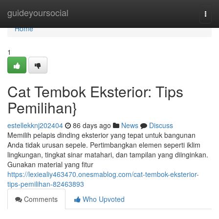
Home
guideyoursocial
Togg
navi
Home
1
Cat Tembok Eksterior: Tips
Pemilihan}
estellekknj202404
86 days ago
News
Discuss
Memilih pelapis dinding eksterior yang tepat untuk bangunan
Anda tidak urusan sepele. Pertimbangkan elemen seperti iklim
lingkungan, tingkat sinar matahari, dan tampilan yang diinginkan.
Gunakan material yang fitur
https://lexiealiy463470.onesmablog.com/cat-tembok-eksterior-
tips-pemilihan-82463893
Comments
Who Upvoted