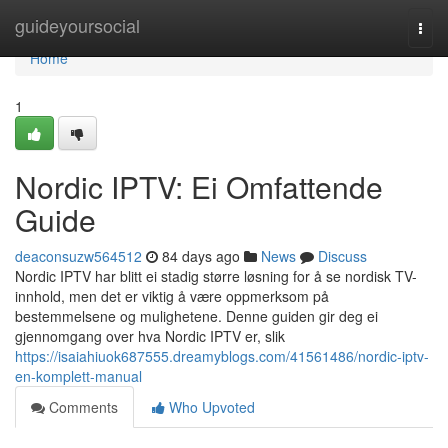
Home
guideyoursocial
Togg
navi
Home
1
Nordic IPTV: Ei Omfattende
Guide
deaconsuzw564512
84 days ago
News
Discuss
Nordic IPTV har blitt ei stadig større løsning for å se nordisk TV-
innhold, men det er viktig å være oppmerksom på
bestemmelsene og mulighetene. Denne guiden gir deg ei
gjennomgang over hva Nordic IPTV er, slik
https://isaiahiuok687555.dreamyblogs.com/41561486/nordic-iptv-
en-komplett-manual
Comments
Who Upvoted