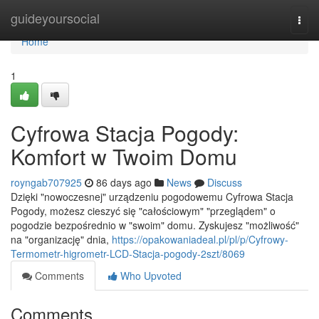
Home
guideyoursocial
Togg
navi
Home
1
Cyfrowa Stacja Pogody:
Komfort w Twoim Domu
royngab707925
86 days ago
News
Discuss
Dzięki "nowoczesnej" urządzeniu pogodowemu Cyfrowa Stacja
Pogody, możesz cieszyć się "całościowym" "przeglądem" o
pogodzie bezpośrednio w "swoim" domu. Zyskujesz "możliwość"
na "organizację" dnia,
https://opakowaniadeal.pl/pl/p/Cyfrowy-
Termometr-higrometr-LCD-Stacja-pogody-2szt/8069
Comments
Who Upvoted
Comments