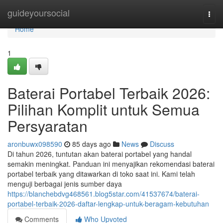
Home
guideyoursocial
Togg
navi
Home
1
Baterai Portabel Terbaik 2026:
Pilihan Komplit untuk Semua
Persyaratan
aronbuwx098590
85 days ago
News
Discuss
Di tahun 2026, tuntutan akan baterai portabel yang handal
semakin meningkat. Panduan ini menyajikan rekomendasi baterai
portabel terbaik yang ditawarkan di toko saat ini. Kami telah
menguji berbagai jenis sumber daya
https://blanchebdvg468561.blog5star.com/41537674/baterai-
portabel-terbaik-2026-daftar-lengkap-untuk-beragam-kebutuhan
Comments
Who Upvoted