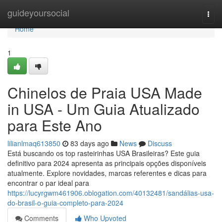
Home
guideyoursocial
Togg
navi
Home
1
Chinelos de Praia USA Made
in USA - Um Guia Atualizado
para Este Ano
lilianlmaq613850
83 days ago
News
Discuss
Está buscando os top rasteirinhas USA Brasileiras? Este guia
definitivo para 2024 apresenta as principais opções disponíveis
atualmente. Explore novidades, marcas referentes e dicas para
encontrar o par ideal para
https://lucyrgwm461906.oblogation.com/40132481/sandálias-usa-
do-brasil-o-guia-completo-para-2024
Comments
Who Upvoted