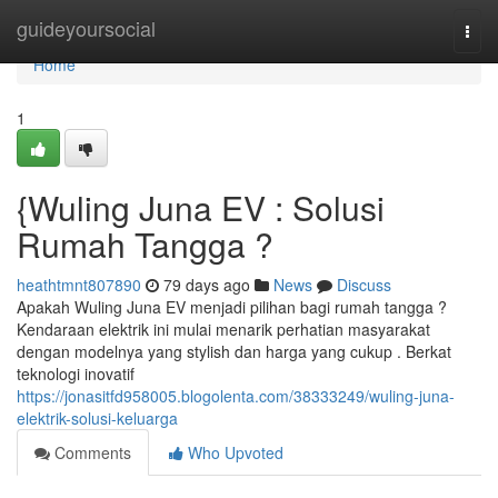
Home
guideyoursocial
Togg
navi
Home
1
{Wuling Juna EV : Solusi
Rumah Tangga ?
heathtmnt807890
79 days ago
News
Discuss
Apakah Wuling Juna EV menjadi pilihan bagi rumah tangga ?
Kendaraan elektrik ini mulai menarik perhatian masyarakat
dengan modelnya yang stylish dan harga yang cukup . Berkat
teknologi inovatif
https://jonasitfd958005.blogolenta.com/38333249/wuling-juna-
elektrik-solusi-keluarga
Comments
Who Upvoted