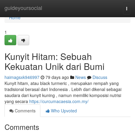
Home
guideyoursocial
Togg
navi
Home
1
Kunyit Hitam: Sebuah
Kekuatan Unik dari Bumi
haimagsxk946997
79 days ago
News
Discuss
Kunyit hitam, atau black turmeric , merupakan rempah yang
tradisional berasal dari Indonesia . Lebih dari dikenal sebagai
saudara dari kunyit kuning , namun memiliki komposisi nutrisi
yang secara
https://curcumacaesia.com.my/
Comments
Who Upvoted
Comments