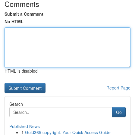
Comments
Submit a Comment
No HTML
HTML is disabled
Report Page
Search
Go
Published News
1
Gold365 copyright: Your Quick Access Guide