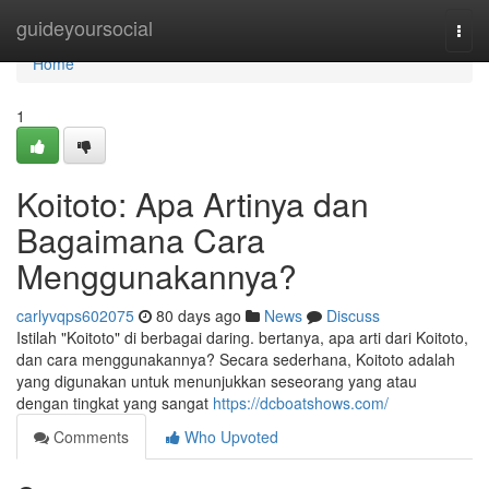
Home
guideyoursocial
Togg
navi
Home
1
Koitoto: Apa Artinya dan
Bagaimana Cara
Menggunakannya?
carlyvqps602075
80 days ago
News
Discuss
Istilah "Koitoto" di berbagai daring. bertanya, apa arti dari Koitoto,
dan cara menggunakannya? Secara sederhana, Koitoto adalah
yang digunakan untuk menunjukkan seseorang yang atau
dengan tingkat yang sangat
https://dcboatshows.com/
Comments
Who Upvoted