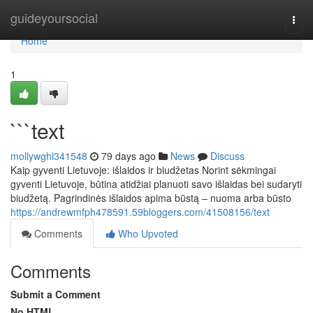
Home
guideyoursocial
Togg
navi
Home
1
```text
mollywghl341548
79 days ago
News
Discuss
Kaip gyventi Lietuvoje: išlaidos ir biudžetas Norint sėkmingai
gyventi Lietuvoje, būtina atidžiai planuoti savo išlaidas bei sudaryti
biudžetą. Pagrindinės išlaidos apima būstą – nuoma arba būsto
https://andrewmfph478591.59bloggers.com/41508156/text
Comments
Who Upvoted
Comments
Submit a Comment
No HTML