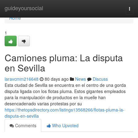
Home
guideyoursocial
Togg
navi
Home
1
Camiones pluma: La disputa
en Sevilla
laravcmm216648
80 days ago
News
Discuss
Esta ciudad de Sevilla se encuentra en el centro de una gorda
disputa ligada con los flotas pluma. Estos gigantes empleados
para la manipulación de productos en la muelle han
desencadenado varias protestas por su
https://thetopsdirectory.com/listings13568266/flotas-pluma-la-
disputa-en-sevilla
Comments
Who Upvoted