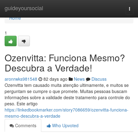
Home
guideyoursocial
Togg
navi
Home
1
Ozenvitta: Funciona Mesmo?
Descubra a Verdade!
aronrwks981548
82 days ago
News
Discuss
Ozenvitta tem causado muita atenção ultimamente, e muitos se
perguntam se cumpre o que promete. Muitas pessoas buscam
informações sobre a validade deste tratamento para controle do
peso. Este artigo
https://linkedbookmarker.com/story7086659/ozenvitta-funciona-
mesmo-descubra-a-verdade
Comments
Who Upvoted