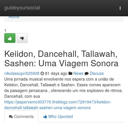
Home
guideyoursocial
Togg
navi
Home
1
Keiidon, Dancehall, Tallawah,
Sashen: Uma Viagem Sonora
nikolassupn525928
81 days ago
News
Discuss
Uma jornada musical envolvente nos espera com a união de
Keiidon, Dancehall, Tallawah e Sashen. Esses nomes aparecem
da paisagem jamaicana , oferecendo um mix explosivo de ritmos.
Dancehall, com sua
https://jaspervsmo303776.fireblogz.com/72919473/keiidon-
dancehall-tallawah-sashen-uma-viagem-sonora
Comments
Who Upvoted