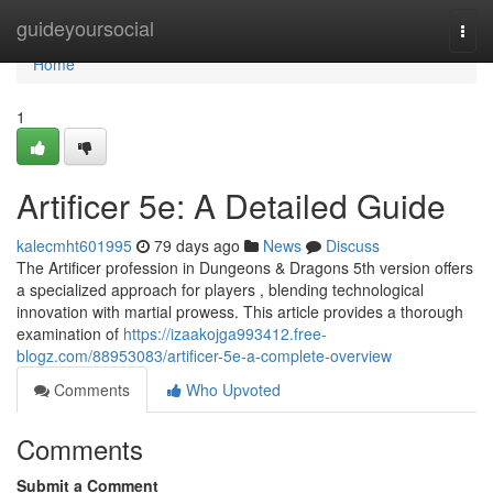
Home
guideyoursocial
Togg
navi
Home
1
Artificer 5e: A Detailed Guide
kalecmht601995
79 days ago
News
Discuss
The Artificer profession in Dungeons & Dragons 5th version offers
a specialized approach for players , blending technological
innovation with martial prowess. This article provides a thorough
examination of
https://izaakojga993412.free-
blogz.com/88953083/artificer-5e-a-complete-overview
Comments
Who Upvoted
Comments
Submit a Comment