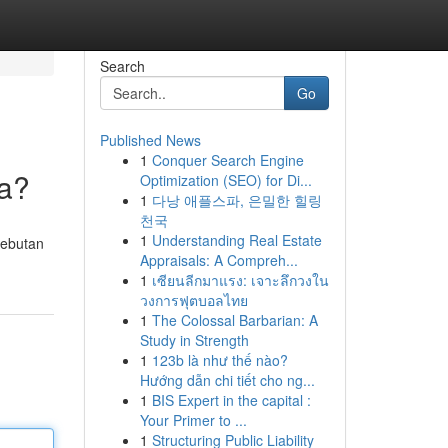
Search
Go
Published News
1
Conquer Search Engine
ya?
Optimization (SEO) for Di...
1
다낭 애플스파, 은밀한 힐링
천국
1
Understanding Real Estate
sebutan
Appraisals: A Compreh...
1
เซียนลีกมาแรง: เจาะลึกวงใน
วงการฟุตบอลไทย
1
The Colossal Barbarian: A
Study in Strength
1
123b là như thế nào?
Hướng dẫn chi tiết cho ng...
1
BIS Expert in the capital :
Your Primer to ...
1
Structuring Public Liability