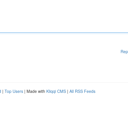
Rep
d
|
Top Users
| Made with
Kliqqi CMS
|
All RSS Feeds