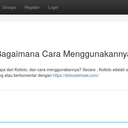
Groups
Register
Login
n Bagaimana Cara Menggunakann
a, apa dari Koitoto, dan cara menggunakannya? Secara , Koitoto adalah 
ng atau berkomentar dengan
https://dcboatshows.com/