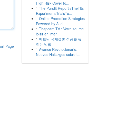
High Risk Cover fo...
1
The Pundit Report'sTheirIts
ExperimentsTrialsTe...
1
Online Promotion Strategies
Powered by Aud...
1
Thapcam TV : Votre source
loisir en inter...
1
베트남 국제결혼 성공률 높
이는 방법
ort Page
1
Avance Revolucionario:
Nuevos Hallazgos sobre l...