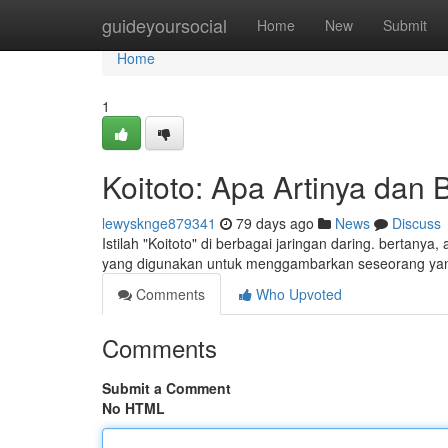
Home
guideyoursocial
Home
New
Submit
Home
1
Koitoto: Apa Artinya da
lewysknge879341
79 days ago
News
Discuss
Istilah "Koitoto" di berbagai jaringan daring. bertany
yang digunakan untuk menggambarkan seseorang ya
Comments
Who Upvoted
Comments
Submit a Comment
No HTML