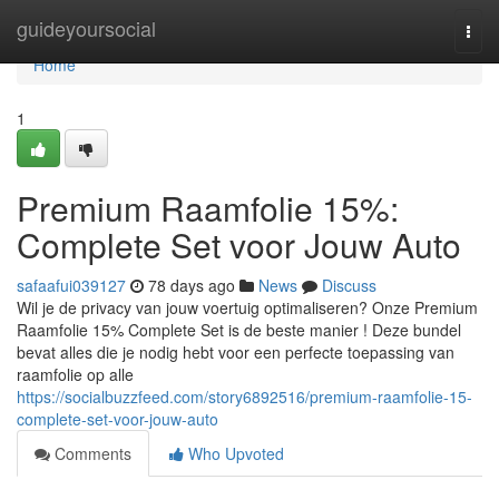
Home
guideyoursocial
Togg
navi
Home
1
Premium Raamfolie 15%:
Complete Set voor Jouw Auto
safaafui039127
78 days ago
News
Discuss
Wil je de privacy van jouw voertuig optimaliseren? Onze Premium
Raamfolie 15% Complete Set is de beste manier ! Deze bundel
bevat alles die je nodig hebt voor een perfecte toepassing van
raamfolie op alle
https://socialbuzzfeed.com/story6892516/premium-raamfolie-15-
complete-set-voor-jouw-auto
Comments
Who Upvoted