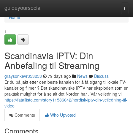
Home
guideyoursocial
Togg
navi
Home
1
Scandinavia IPTV: Din
Anbefaling til Streaming
graysonkevr353253
79 days ago
News
Discuss
Er du på jakt etter den beste kanalen for å få tilgang til lokale TV-
kanaler og filmer ? Det skandinaviske IPTV har eksplodert som en
praktisk mulighet for å se alt det Norden har . Vår veiledning vil
https://fatallisto.com/story11586042/nordisk-iptv-din-veiledning-til-
video
Comments
Who Upvoted
Comments