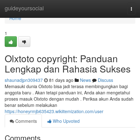
Home
guideyoursocial
Togg
navi
Home
1
Olxtoto copyright: Panduan
Lengkap dan Rahasia Sukses
shaunadjpn309437
81 days ago
News
Discuss
Memasuki dunia Olxtoto bisa jadi terasa membingungkan bagi
anggota baru . Akan tetapi panduan ini, Anda akan mengetahui
proses masuk Olxtoto dengan mudah . Periksa akun Anda sudah
benar sebelum melakukan
https://honeyrmjb635423.wikiitemization.com/user
Comments
Who Upvoted
Comments