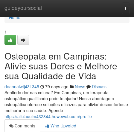
Home
guideyoursocial
Togg
navi
Home
1
Osteopata em Campinas:
Alivie suas Dores e Melhore
sua Qualidade de Vida
deannalwtj431345
79 days ago
News
Discuss
Sentindo dor nas coluna? Em Campinas, um terapeuta
osteopático qualificado pode te ajudar! Nossa abordagem
osteopática oferece soluções eficazes para aliviar desconfortos e
melhorar a sua saúde. Agende
https://aliciauolm432344.howeweb.com/profile
Comments
Who Upvoted