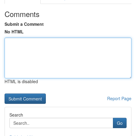
Comments
Submit a Comment
No HTML
HTML is disabled
Report Page
Search
Go