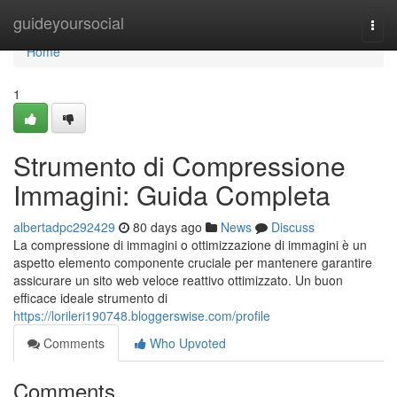
Home
guideyoursocial
Togg
navi
Home
1
Strumento di Compressione
Immagini: Guida Completa
albertadpc292429
80 days ago
News
Discuss
La compressione di immagini o ottimizzazione di immagini è un
aspetto elemento componente cruciale per mantenere garantire
assicurare un sito web veloce reattivo ottimizzato. Un buon
efficace ideale strumento di
https://lorileri190748.bloggerswise.com/profile
Comments
Who Upvoted
Comments