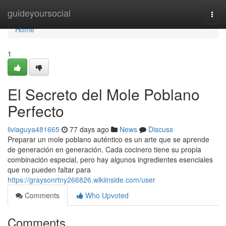
Home
guideyoursocial
Togg
navi
Home
1
El Secreto del Mole Poblano
Perfecto
liviaguya481665
77 days ago
News
Discuss
Preparar un mole poblano auténtico es un arte que se aprende
de generación en generación. Cada cocinero tiene su propia
combinación especial, pero hay algunos ingredientes esenciales
que no pueden faltar para
https://graysonrtny266826.wikiinside.com/user
Comments
Who Upvoted
Comments