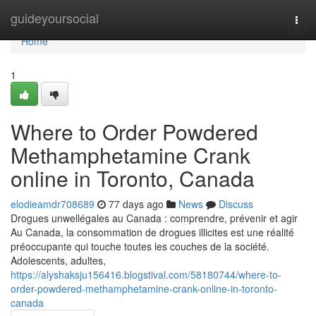
Home
guideyoursocial
Togg
navi
Home
1
Where to Order Powdered
Methamphetamine Crank
online in Toronto, Canada
elodieamdr708689
77 days ago
News
Discuss
Drogues unwellégales au Canada : comprendre, prévenir et agir
Au Canada, la consommation de drogues illicites est une réalité
préoccupante qui touche toutes les couches de la société.
Adolescents, adultes,
https://alyshaksju156416.blogstival.com/58180744/where-to-
order-powdered-methamphetamine-crank-online-in-toronto-
canada