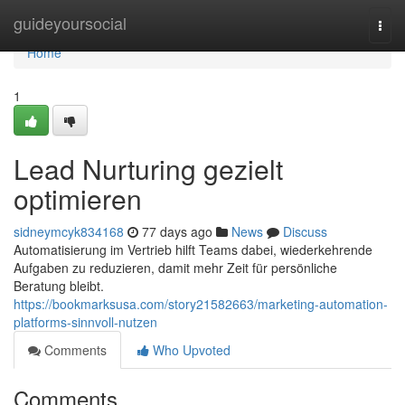
Home
guideyoursocial
Togg
navi
Home
1
Lead Nurturing gezielt
optimieren
sidneymcyk834168
77 days ago
News
Discuss
Automatisierung im Vertrieb hilft Teams dabei, wiederkehrende
Aufgaben zu reduzieren, damit mehr Zeit für persönliche
Beratung bleibt.
https://bookmarksusa.com/story21582663/marketing-automation-
platforms-sinnvoll-nutzen
Comments
Who Upvoted
Comments