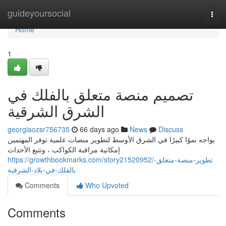
Home
guideyoursocial
Togg
navi
Home
1
تصميم منصة متعلق بالفلك في
الشرق الشرقية
georgiaozsr756735
66 days ago
News
Discuss
يواجه نموًا كبيرًا في الشرق الأوسط لتطوير منصات علمية توفر المهتمين
إمكانية مراقبة الكواكب ، وتتبع الأحداث
https://growthbookmarks.com/story21520952/تطوير-منصة-متعلق-
بالفلك-في-بلاد-الشرقية
Comments
Who Upvoted
Comments