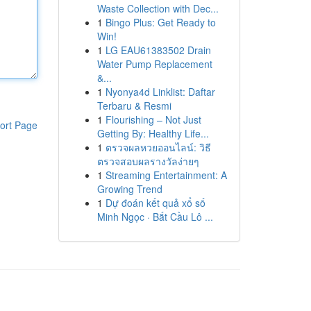
Waste Collection with Dec...
1
Bingo Plus: Get Ready to
Win!
1
LG EAU61383502 Drain
Water Pump Replacement
&...
1
Nyonya4d Linklist: Daftar
Terbaru & Resmi
1
Flourishing – Not Just
ort Page
Getting By: Healthy Life...
1
ตรวจผลหวยออนไลน์: วิธี
ตรวจสอบผลรางวัลง่ายๆ
1
Streaming Entertainment: A
Growing Trend
1
Dự đoán kết quả xổ số
Minh Ngọc · Bắt Cầu Lô ...