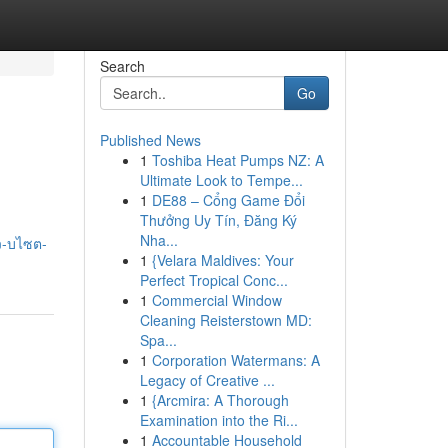
Search
Go
Published News
1
Toshiba Heat Pumps NZ: A
Ultimate Look to Tempe...
1
DE88 – Cổng Game Đổi
Thưởng Uy Tín, Đăng Ký
Nha...
ว-บไซต-
1
{Velara Maldives: Your
Perfect Tropical Conc...
1
Commercial Window
Cleaning Reisterstown MD:
Spa...
1
Corporation Watermans: A
Legacy of Creative ...
1
{Arcmira: A Thorough
Examination into the Ri...
1
Accountable Household