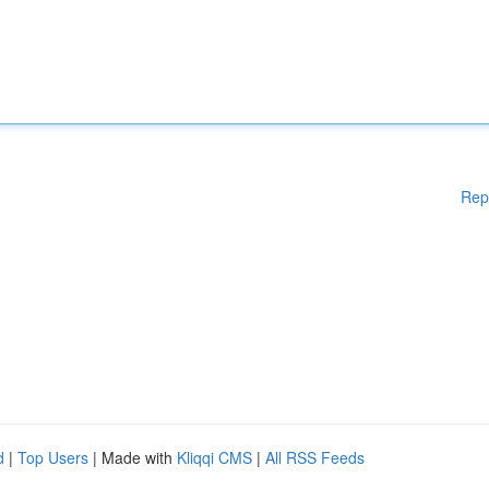
Rep
d
|
Top Users
| Made with
Kliqqi CMS
|
All RSS Feeds