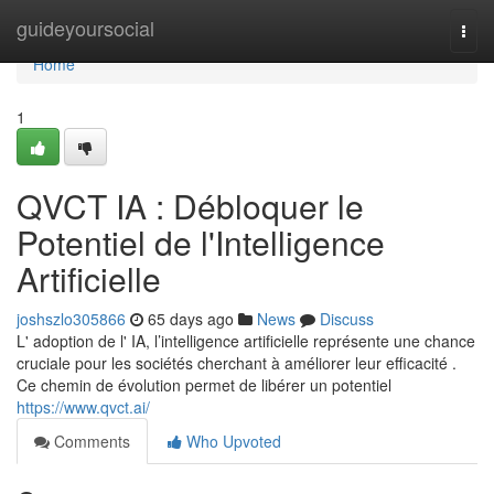
Home
guideyoursocial
Togg
navi
Home
1
QVCT IA : Débloquer le
Potentiel de l'Intelligence
Artificielle
joshszlo305866
65 days ago
News
Discuss
L' adoption de l' IA, l’intelligence artificielle représente une chance
cruciale pour les sociétés cherchant à améliorer leur efficacité .
Ce chemin de évolution permet de libérer un potentiel
https://www.qvct.ai/
Comments
Who Upvoted