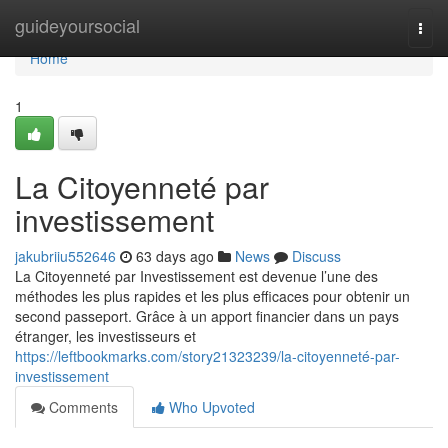
Home
guideyoursocial
Togg
navi
Home
1
La Citoyenneté par
investissement
jakubriiu552646
63 days ago
News
Discuss
La Citoyenneté par Investissement est devenue l’une des
méthodes les plus rapides et les plus efficaces pour obtenir un
second passeport. Grâce à un apport financier dans un pays
étranger, les investisseurs et
https://leftbookmarks.com/story21323239/la-citoyenneté-par-
investissement
Comments
Who Upvoted