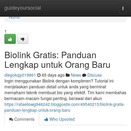
Home
guideyoursocial
Togg
navi
Home
1
Biolink Gratis: Panduan
Lengkap untuk Orang Baru
diegokqjy019861
65 days ago
News
Discuss
Ingin menggunakan Biolink dengan komplimen? Tutorial ini
menjelaskan panduan detail untuk anda yang berminat
memahami teknik membuat bio yang efektif. Tim kami membahas
bermacam-macam fungsi penting, berawal dari akun
https://rafaeliowg946242.bloggosite.com/49540215/biolink-gratis-
panduan-lengkap-untuk-orang-baru
Comments
Who Upvoted