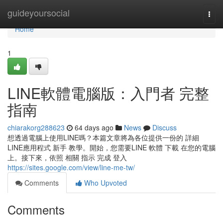
Home
guideyoursocial
Togg
navi
Home
1
LINE軟體電腦版：入門者 完整
指南
chiarakorg288623
64 days ago
News
Discuss
想透過電腦上使用LINE嗎？本篇文章將為各位提供一份的 詳細
LINE應用程式 新手 教學。開始，您需要LINE 軟體 下載 在您的電腦
上。接下來，依照 相關 指示 完成 登入
https://sites.google.com/view/line-me-tw/
Comments
Who Upvoted
Comments