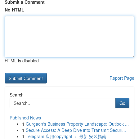
Submit a Comment
No HTML
HTML is disabled
Report Page
Search
Go
Published News
1
Gurgaon's Business Property Landscape: Outlook ...
1
Secure Access: A Deep Dive into Transmit Securi...
1
Telegram 应用copyright ： 最新 安装指南