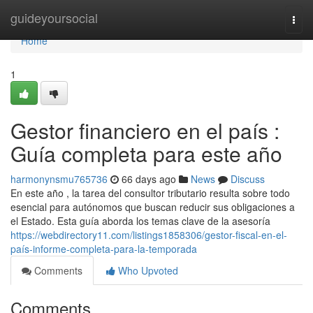
Home
guideyoursocial
Togg
navi
Home
1
Gestor financiero en el país :
Guía completa para este año
harmonynsmu765736
66 days ago
News
Discuss
En este año , la tarea del consultor tributario resulta sobre todo
esencial para autónomos que buscan reducir sus obligaciones a
el Estado. Esta guía aborda los temas clave de la asesoría
https://webdirectory11.com/listings1858306/gestor-fiscal-en-el-
país-informe-completa-para-la-temporada
Comments
Who Upvoted
Comments