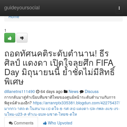
Home
guideyoursocial
Togg
navi
Home
1
ถอดทัศนคติระดับตำนาน! ธีร
ศิลป์ แดงดา เปิดใจลุยศึก FIFA
Day มิถุนายนนี้ ย้ำชัดไม่มีสิทธิ์
พิเศษ
dillanetns111490
64 days ago
News
Discuss
การกลับมาสู่ทำเนียบทีมชาติไทยของศูนย์หน้าระดับตำนานกับการ
พิสูจน์ตัวเองอีก?
https://arranrptx335381.blogdun.com/42275437/
มากกว-าสถ-ต-ในสนาม-เป-ดใจ-ธ-รศ-ลป-แดงดา-ปล-กพล-งแข-งร-
นใหม-u23-ส-ทำเน-ยบท-มชาต-ไทยช-ดให
Comments
Who Upvoted