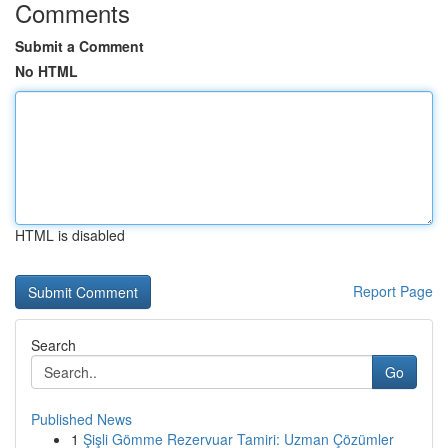
Comments
Submit a Comment
No HTML
HTML is disabled
Report Page
Search
Go
Published News
1
Şişli Gömme Rezervuar Tamiri: Uzman Çözümler