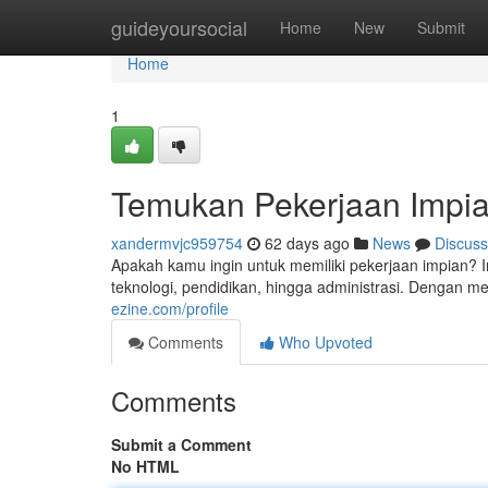
Home
guideyoursocial
Home
New
Submit
Home
1
Temukan Pekerjaan Impian
xandermvjc959754
62 days ago
News
Discuss
Apakah kamu ingin untuk memiliki pekerjaan impian? I
teknologi, pendidikan, hingga administrasi. Denga
ezine.com/profile
Comments
Who Upvoted
Comments
Submit a Comment
No HTML