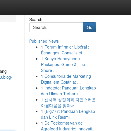
Search
Go
Published News
1
Forum Infirmier Libéral :
Échanges, Conseils et...
1
Kenya Honeymoon
Packages: Game & The
Shore ...
dang
1
Consultoria de Marketing
3.blog-
Digital em Goiânia: ...
1
Indototo: Panduan Lengkap
dan Ulasan Terbaru
1
신사역 성형외과 자연스러운
아름다움을 찾아서
1
{Big777: Panduan Lengkap
dan Link Resmi
1
De Toekomst van de
Agrofood Industrie: Innovati...