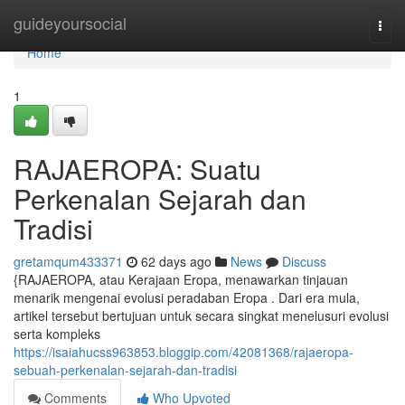
Home
guideyoursocial
Togg
navi
Home
1
RAJAEROPA: Suatu
Perkenalan Sejarah dan
Tradisi
gretamqum433371
62 days ago
News
Discuss
{RAJAEROPA, atau Kerajaan Eropa, menawarkan tinjauan
menarik mengenai evolusi peradaban Eropa . Dari era mula,
artikel tersebut bertujuan untuk secara singkat menelusuri evolusi
serta kompleks
https://isaiahucss963853.bloggip.com/42081368/rajaeropa-
sebuah-perkenalan-sejarah-dan-tradisi
Comments
Who Upvoted