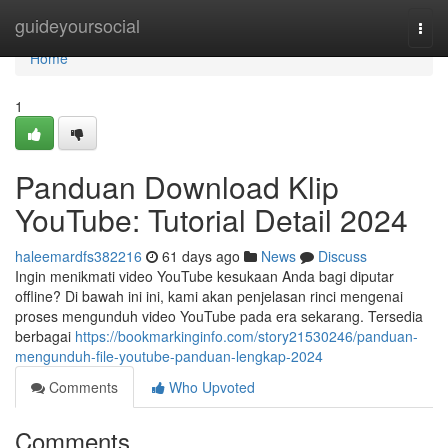
Home
guideyoursocial
Togg
navi
Home
1
Panduan Download Klip
YouTube: Tutorial Detail 2024
haleemardfs382216
61 days ago
News
Discuss
Ingin menikmati video YouTube kesukaan Anda bagi diputar
offline? Di bawah ini ini, kami akan penjelasan rinci mengenai
proses mengunduh video YouTube pada era sekarang. Tersedia
berbagai
https://bookmarkinginfo.com/story21530246/panduan-
mengunduh-file-youtube-panduan-lengkap-2024
Comments
Who Upvoted
Comments