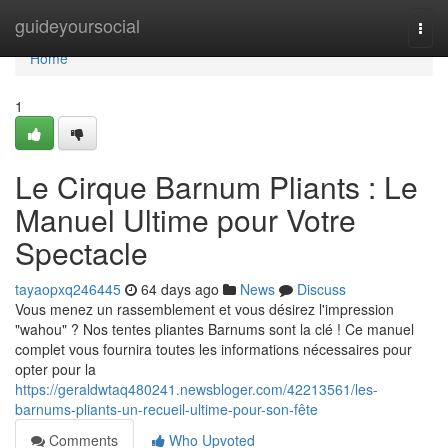
Home
guideyoursocial
Togg
navi
Home
1
Le Cirque Barnum Pliants : Le
Manuel Ultime pour Votre
Spectacle
tayaopxq246445
64 days ago
News
Discuss
Vous menez un rassemblement et vous désirez l'impression
"wahou" ? Nos tentes pliantes Barnums sont la clé ! Ce manuel
complet vous fournira toutes les informations nécessaires pour
opter pour la
https://geraldwtaq480241.newsbloger.com/42213561/les-
barnums-pliants-un-recueil-ultime-pour-son-fête
Comments
Who Upvoted