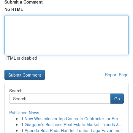
Submit a Comment
No HTML
HTML is disabled
Report Page
Search
Go
Published News
1
New Westminster top Concrete Contractor for Pro...
1
Gurgaon's Business Real Estate Market: Trends &...
1
Agenda Bola Pada Hari Ini: Tonton Laga Favoritmu!