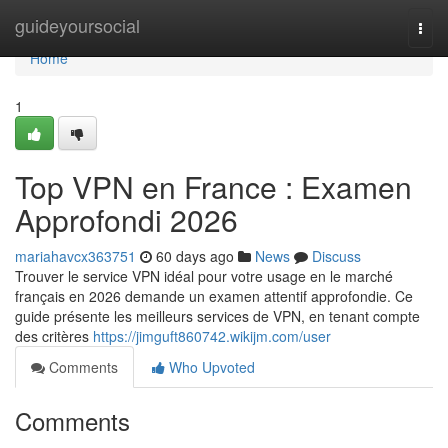
Home
guideyoursocial
Togg
navi
Home
1
Top VPN en France : Examen
Approfondi 2026
mariahavcx363751
60 days ago
News
Discuss
Trouver le service VPN idéal pour votre usage en le marché
français en 2026 demande un examen attentif approfondie. Ce
guide présente les meilleurs services de VPN, en tenant compte
des critères
https://jimguft860742.wikijm.com/user
Comments
Who Upvoted
Comments