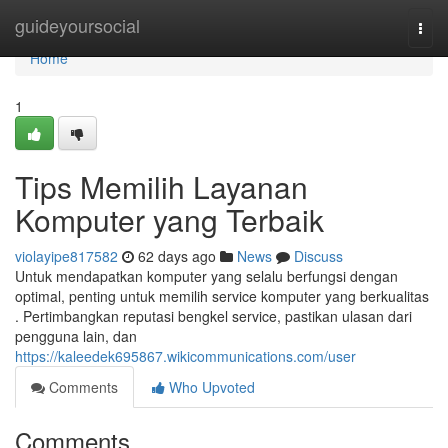
Home
guideyoursocial
Togg
navi
Home
1
Tips Memilih Layanan
Komputer yang Terbaik
violayipe817582
62 days ago
News
Discuss
Untuk mendapatkan komputer yang selalu berfungsi dengan
optimal, penting untuk memilih service komputer yang berkualitas
. Pertimbangkan reputasi bengkel service, pastikan ulasan dari
pengguna lain, dan
https://kaleedek695867.wikicommunications.com/user
Comments
Who Upvoted
Comments