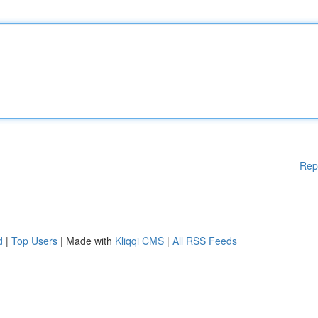
Rep
d
|
Top Users
| Made with
Kliqqi CMS
|
All RSS Feeds