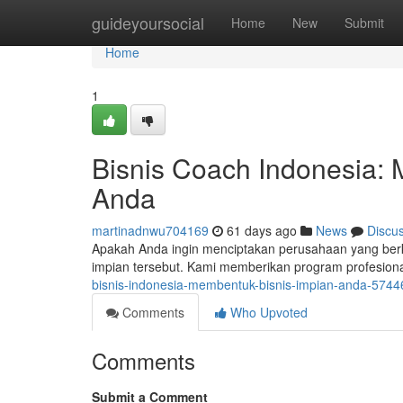
Home
guideyoursocial
Home
New
Submit
Home
1
Bisnis Coach Indonesia:
Anda
martinadnwu704169
61 days ago
News
Discu
Apakah Anda ingin menciptakan perusahaan yang be
impian tersebut. Kami memberikan program profesiona
bisnis-indonesia-membentuk-bisnis-impian-anda-574
Comments
Who Upvoted
Comments
Submit a Comment