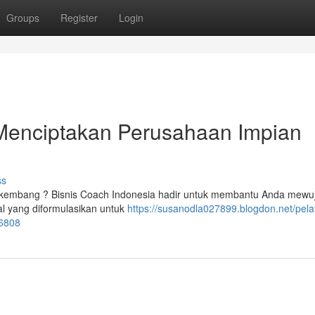
Groups
Register
Login
 Menciptakan Perusahaan Impian
ss
rkembang ? Bisnis Coach Indonesia hadir untuk membantu Anda mewu
l yang diformulasikan untuk
https://susanodla027899.blogdon.net/pelat
46808