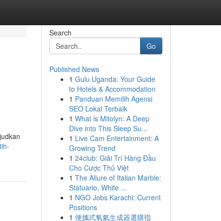
Search
Go
Published News
1
Gulu Uganda: Your Guide
to Hotels & Accommodation
1
Panduan Memilih Agensi
SEO Lokal Terbaik
1
What is Mitolyn: A Deep
Dive into This Sleep Su...
judkan
1
Live Cam Entertainment: A
ih-
Growing Trend
1
24club: Giải Trí Hàng Đầu
Cho Cược Thủ Việt
1
The Allure of Italian Marble:
Statuario, White ...
1
NGO Jobs Karachi: Current
Positions
1
便攜式氧氣生成器選購指