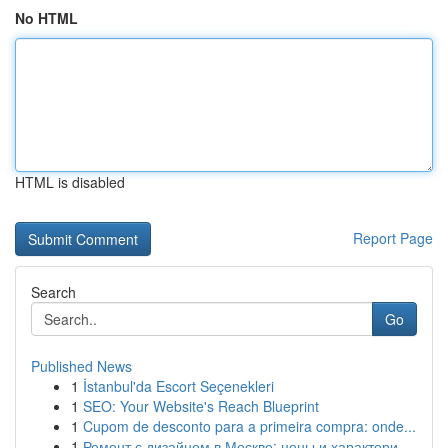
No HTML
HTML is disabled
Report Page
Search
Go
Published News
1
İstanbul'da Escort Seçenekleri
1
SEO: Your Website's Reach Blueprint
1
Cupom de desconto para a primeira compra: onde...
1
Ремонт с дизайном в Москве: цены и характери...