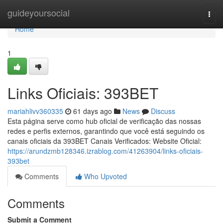
Home
guideyoursocial
Togg
navi
Home
1
Links Oficiais: 393BET
mariahlivv360335
61 days ago
News
Discuss
Esta página serve como hub oficial de verificação das nossas
redes e perfis externos, garantindo que você está seguindo os
canais oficiais da 393BET Canais Verificados: Website Oficial:
https://arundzmb128346.izrablog.com/41263904/links-oficiais-
393bet
Comments
Who Upvoted
Comments
Submit a Comment